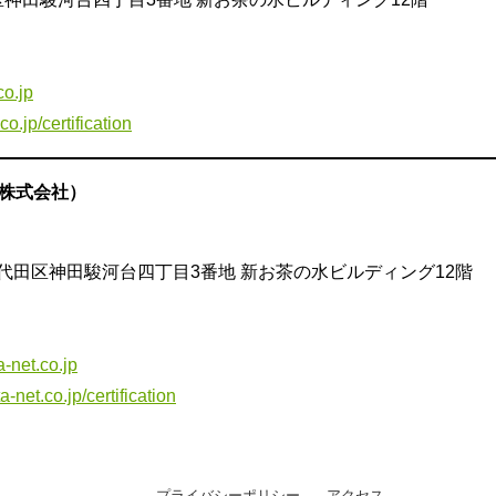
o.jp
o.jp/certification
タ株式会社）
東京都千代田区神田駿河台四丁目3番地 新お茶の水ビルディング12階
-net.co.jp
-net.co.jp/certification
プライバシーポリシー
アクセス