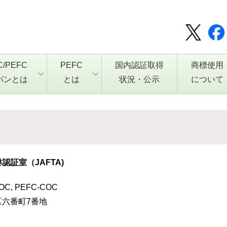
C/PEFC
PEFC
国内認証取得
商標使用
パンとは
とは
状況・公示
について
認証室（JAFTA)
COC, PEFC-COC
田区六番町7番地