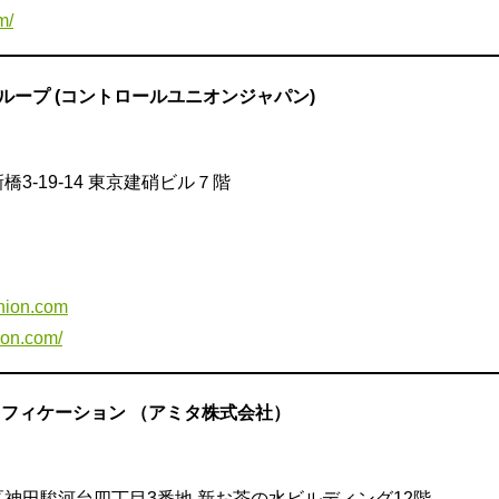
m/
ループ (コントロールユニオンジャパン)
西新橋3-19-14 東京建硝ビル７階
union.com
ion.com/
ィフィケーション （アミタ株式会社）
千代田区神田駿河台四丁目3番地 新お茶の水ビルディング12階