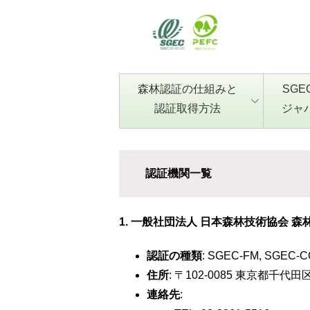
森林認証の仕組みと
SGE
認証取得方法
ジャ
認証機関一覧
1. 一般社団法人 日本森林技術協会 森林
認証の種類
: SGEC-FM, SGEC-
住所
: 〒102-0085 東京都千代
連絡先
: