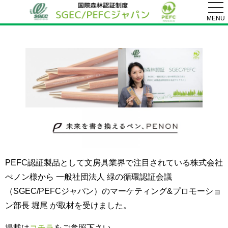
togg
navi
MENU
PEFC認証製品として文房具業界で注目されている株式会社
ぺノン様から 一般社団法人 緑の循環認証会議
（SGEC/PEFCジャパン）のマーケティング&プロモーショ
ン部長 堀尾 が取材を受けました。
掲載は
コチラ
をご参照下さい。