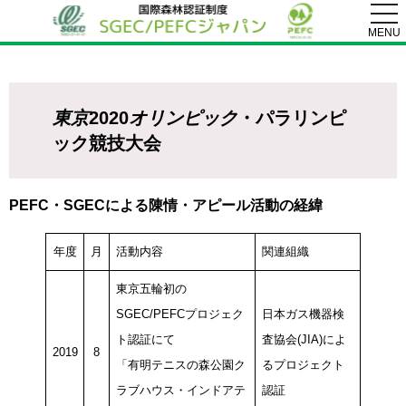
togg
navi
MENU
東京
2020
オリンピック
・パラリンピ
ック競技大会
PEFC・SGECによる陳情・アピール活動の経緯
年度
月
活動内容
関連組織
東京五輪初の
SGEC/PEFCプロジェク
日本ガス機器検
ト認証にて
査協会(JIA)によ
2019
8
「有明テニスの森公園ク
るプロジェクト
ラブハウス・インドアテ
認証