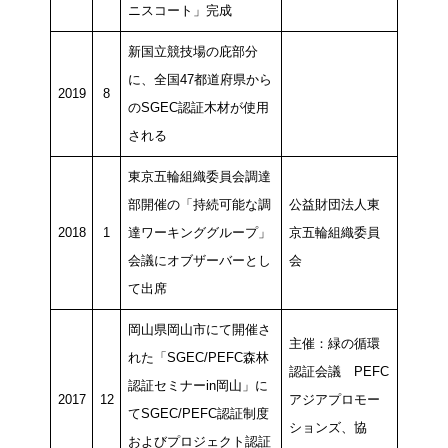
ニスコート」完成
新国立競技場の庇部分
に、全国47都道府県から
2019
8
のSGEC認証木材が使用
される
東京五輪組織委員会調達
部開催の「持続可能な調
公益財団法人東
2018
1
達ワーキンググループ」
京五輪組織委員
会議にオブザーバーとし
会
て出席
岡山県岡山市にて開催さ
主催：緑の循環
れた「SGEC/PEFC森林
認証会議 PEFC
認証セミナーin岡山」に
2017
12
アジアプロモー
てSGEC/PEFC認証制度
ションズ、協
およびプロジェクト認証