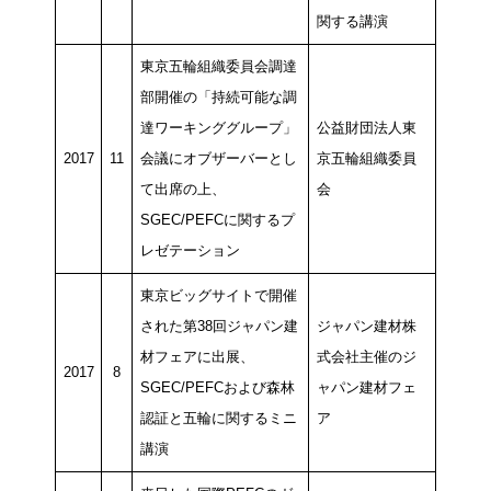
関する講演
東京五輪組織委員会調達
部開催の「持続可能な調
達ワーキンググループ」
公益財団法人東
2017
11
会議にオブザーバーとし
京五輪組織委員
て出席の上、
会
SGEC/PEFCに関するプ
レゼテーション
東京ビッグサイトで開催
された第38回ジャパン建
ジャパン建材株
材フェアに出展、
式会社主催のジ
2017
8
SGEC/PEFCおよび森林
ャパン建材フェ
認証と五輪に関するミニ
ア
講演