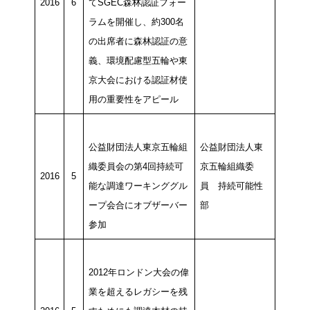
2016
6
てSGEC森林認証フォー
ラムを開催し、約300名
の出席者に森林認証の意
義、環境配慮型五輪や東
京大会における認証材使
用の重要性をアピール
公益財団法人東京五輪組
公益財団法人東
織委員会の第4回持続可
京五輪組織委
2016
5
能な調達ワーキンググル
員 持続可能性
ープ会合にオブザーバー
部
参加
2012年ロンドン大会の偉
業を超えるレガシーを残