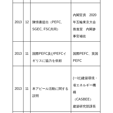
内閣官房 2020
2013
12
陳情書提出（PEFC,
年五輪東京大会
SGEC, FSC共同）
推進室 内閣参
事官補佐
2013
11
国際PEFC及びPEFCイ
国際PEFC、英国
ギリスに協力を依頼
PEFC
(一社)建築環境・
省エネルギー機
2013
11
本アピール活動に関する
構
説明
（CASBEE）
建築研究部課長