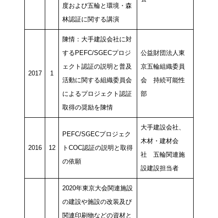
度および五輪と環境・森
林認証に関する講演
陳情：大手建設会社に対
するPEFC/SGECプロジ
公益財団法人東
ェクト認証の説明と普及
京五輪組織委員
2017
1
活動に関する組織委員会
会 持続可能性
によるプロジェクト認証
部
取得の奨励を陳情
大手建設会社、
PEFC/SGECプロジェク
木材・建材会
2016
12
トCOC認証の説明と取得
社 五輪関連施
の依願
設建設担当者
2020年東京大会関連施設
の建設や施設の改装及び
関連印刷物などの資材と