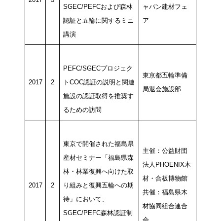
SGEC/PEFCおよび森林
ャパン建材フェ
認証と五輪に関するミニ
ア
講演
PEFC/SGECプロジェク
東京都五輪準備
2017
2
トCOC認証の説明と関連
局退会施設部
施設の認証取得を推奨す
るための訪問
東京で開催された福島県
主催：公益財団
産材セミナー「福島県森
法人PHOENIX木
林・林業復興へ向けた取
材・合板博物館
2017
2
り組みと復興五輪への期
共催：福島県木
待」において、
材協同組合連合
SGEC/PEFC森林認証制
会