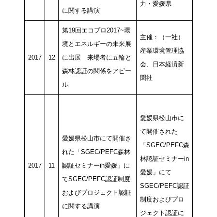
力・愛媛県
に関する講演
第19回エコプロ2017~環
主催：（一社）
境とエネルギーの未来展
産業環境管理協
2017
12
に出展 来場者に五輪と
会、日本経済新
森林認証の関係をアピー
聞社
ル
愛媛県松山市に
て開催された
愛媛県松山市にて開催さ
「SGEC/PEFC森
れた「SGEC/PEFC森林
林認証セミナーin
2017
11
認証セミナーin愛媛」に
愛媛」にて
てSGEC/PEFC認証制度
SGEC/PEFC認証
およびプロジェクト認証
制度およびプロ
に関する講演
ジェクト認証に