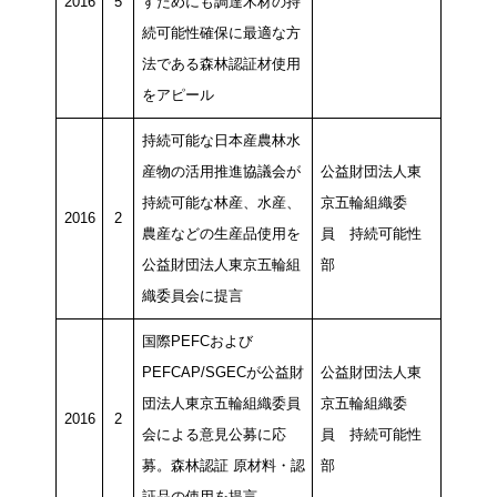
2016
5
すためにも調達木材の持
続可能性確保に最適な方
法である森林認証材使用
をアピール
持続可能な日本産農林水
産物の活用推進協議会が
公益財団法人東
持続可能な林産、水産、
京五輪組織委
2016
2
農産などの生産品使用を
員 持続可能性
公益財団法人東京五輪組
部
織委員会に提言
国際PEFCおよび
PEFCAP/SGECが公益財
公益財団法人東
団法人東京五輪組織委員
京五輪組織委
2016
2
会による意見公募に応
員 持続可能性
募。森林認証 原材料・認
部
証品の使用を提言