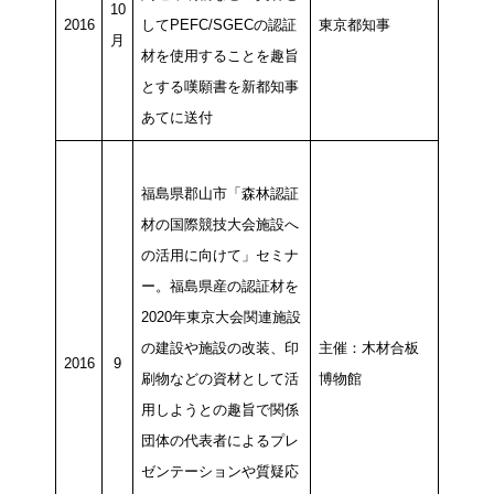
10
2016
してPEFC/SGECの認証
東京都知事
月
材を使用することを趣旨
とする嘆願書を新都知事
あてに送付
福島県郡山市「森林認証
材の国際競技大会施設へ
の活用に向けて」セミナ
ー。福島県産の認証材を
2020年東京大会関連施設
の建設や施設の改装、印
主催：木材合板
2016
9
刷物などの資材として活
博物館
用しようとの趣旨で関係
団体の代表者によるプレ
ゼンテーションや質疑応