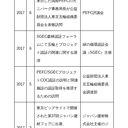
来日した国際PEFCのガ
ニバーグ事務局長が公益
2017
6
PEFC評議会
財団法人東京五輪組織委
員会を表敬訪問
SGEC森林認証フォーラ
ムにて五輪とプロジェク
緑の循環認証会
2017
6
ト認証の関連に関する講
議（SGEC）主催
演
PEFC/SGECプロジェク
公益財団法人東
トCOC認証の説明と関連
2017
5
京五輪組織委員
施設の認証取得を推奨す
会調達部
るための訪問
東京ビッグサイトで開催
された第37回ジャパン建
ジャパン建材株
材フェアに出展、
式会社主催のジ
2017
3