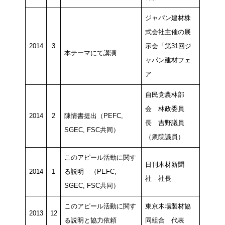
ジャパン建材株
式会社主催の展
2014
3
示会「第31回ジ
本テーマにて講演
ャパン建材フェ
ア
自民党農林部
会 林政委員
2014
2
陳情書提出（PEFC,
長 吉野議員
SGEC, FSC共同）
（衆院議員）
このアピール活動に関す
日刊木材新聞
2014
1
る説明 （PEFC,
社 社長
SGEC, FSC共同）
このアピール活動に関す
東京木場製材協
2013
12
る説明と協力依頼
同組合 代表