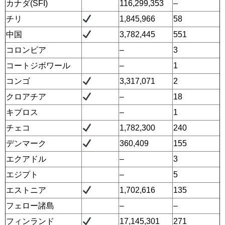
カナダ(SFI)
116,299,353
–
チリ
1,845,966
58
中国
3,782,445
551
コロンビア
–
3
コートジボワール
–
1
コンゴ
3,317,071
2
クロアチア
–
18
キプロス
–
1
チェコ
1,782,300
240
デンマーク
360,409
155
エクアドル
–
3
エジプト
–
5
エストニア
1,702,616
135
フェロー諸島
–
–
フィンランド
17,145,301
271