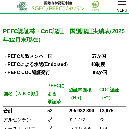
togg
navi
MENU
PEFC認証林・CoC認証 国別認証実績表(2025
年12月末現在）
・PEFC加盟メンバー国 57か国
・PEFCによる承認(Endorsed) 48制度
・PEFC COC認証発行 88か国
PEFCに
認証林面積
COC認証
国名【ＡＢＣ順】
よる
（Ha）
（件）
承認済
合計
52
295,982,894
13,975
アルゼンチン
357,272
23
オーストラリア
17,137,468
179