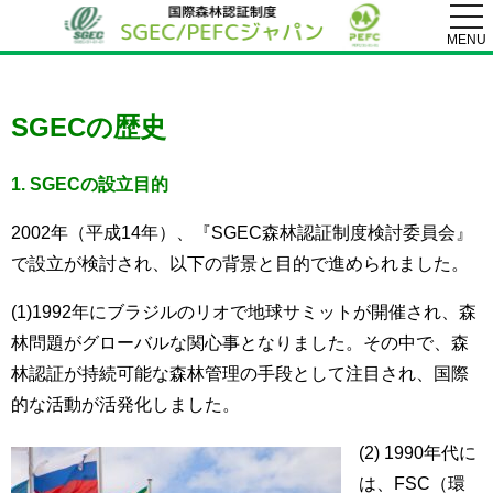
togg
navi
MENU
SGECの歴史
1. SGECの設立目的
2002年（平成14年）、『SGEC森林認証制度検討委員会』
で設立が検討され、以下の背景と目的で進められました。
(1)1992年にブラジルのリオで地球サミットが開催され、森
林問題がグローバルな関心事となりました。その中で、森
林認証が持続可能な森林管理の手段として注目され、国際
的な活動が活発化しました。
(2) 1990年代に
は、FSC（環