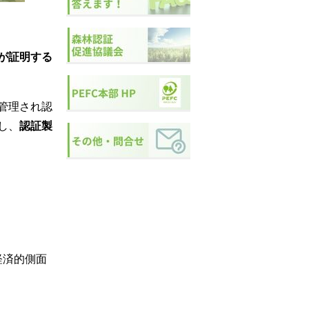
が証明する
管理され認
し、
認証製
経済的側面