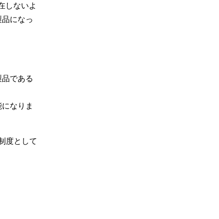
在しないよ
製品になっ
製品である
能になりま
制度として