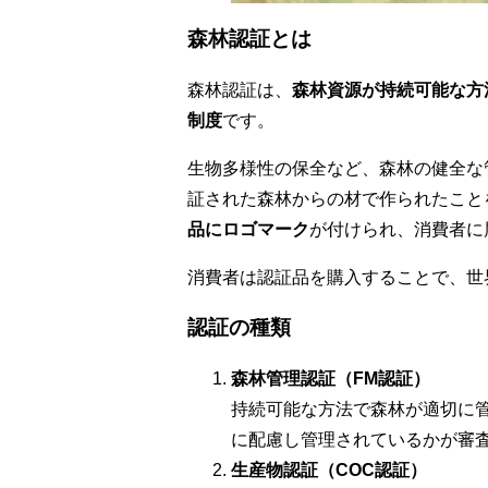
森林認証とは
森林認証は、
森林資源が持続可能な方
制度
です。
生物多様性の保全など、森林の健全な
証された森林からの材で作られたこと
品にロゴマーク
が付けられ、消費者に
消費者は認証品を購入することで、世
認証の種類
森林管理認証（FM認証）
持続可能な方法で森林が適切に
に配慮し管理されているかが審
生産物認証（COC認証）